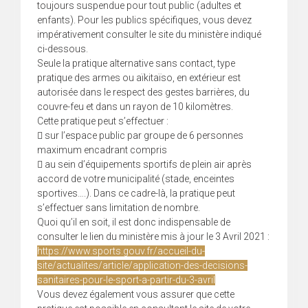
toujours suspendue pour tout public (adultes et
enfants). Pour les publics spécifiques, vous devez
impérativement consulter le site du ministère indiqué
ci-dessous.
Seule la pratique alternative sans contact, type
pratique des armes ou aïkitaïso, en extérieur est
autorisée dans le respect des gestes barrières, du
couvre-feu et dans un rayon de 10 kilomètres.
Cette pratique peut s’effectuer :
 sur l’espace public par groupe de 6 personnes
maximum encadrant compris
 au sein d’équipements sportifs de plein air après
accord de votre municipalité (stade, enceintes
sportives….). Dans ce cadre-là, la pratique peut
s’effectuer sans limitation de nombre.
Quoi qu’il en soit, il est donc indispensable de
consulter le lien du ministère mis à jour le 3 Avril 2021 :
https://www.sports.gouv.fr/accueil-du-
site/actualites/article/application-des-decisions-
sanitaires-pour-le-sport-a-partir-du-3-avril
Vous devez également vous assurer que cette