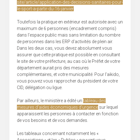
site/article/application-des-decisions-sanitaires-pour-
le-sport-a-partir-du-16-janvier
Toutefois la pratique en extérieur est autorisée avec un
maximum de 6 personnes (encadrement compris)
dans l’espace public mais sans limitation du nombre
de personnes dans les ERP d’activités de plein air.
Dans les deux cas, vous devez absolument vous
assurer que cette pratique est possible en consultant
le site de votre préfecture, au cas où le Préfet de votre
département aurait pris des mesures
complémentaires, et votre municipalité. Pour l’aikido,
vous pouvez vous rapprocher du président de votre
CID, délégation ou ligue.
Par ailleurs, le ministère a édité un
tableau des
mesures d’aides économiques d’urgence
sur lequel
apparaissent les personnes à contacter en fonction
de vos besoins et de vos demandes.
Les tableaux concernant notamment les «