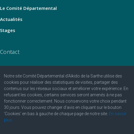
Le Comité Départemental
Actualités
Stages
Contact
Notre site Comité Départemental d'Aïkido de la Sarthe utilise des
06 07 25 25 81
cookies pour réaliser des statistiques de visites, partager des
contenus sur les réseaux sociaux et améliorer votre expérience. En
contact@aikido-sarthe.fr
refusant les cookies, certains services seront amenés à ne pas
Fédération Française d'Aïkido et de Budo
fonctionner correctement. Nous conservons votre choix pendant
30 jours. Vous pouvez changer d'avis en cliquant sur le bouton
'Cookies' en bas à gauche de chaque page de notre site.
En savoir
plus