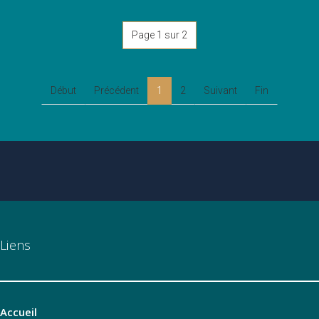
Page 1 sur 2
Début
Précédent
1
2
Suivant
Fin
Liens
Accueil