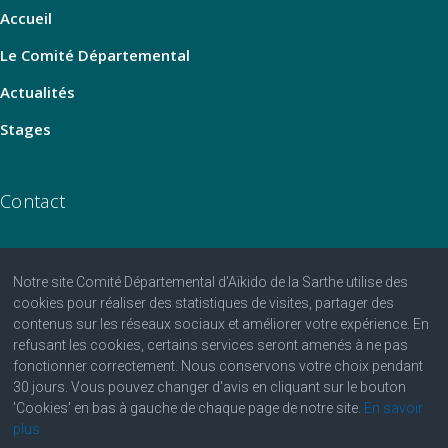
Accueil
Le Comité Départemental
Actualités
Stages
Contact
Notre site Comité Départemental d'Aïkido de la Sarthe utilise des
06 07 25 25 81
cookies pour réaliser des statistiques de visites, partager des
contenus sur les réseaux sociaux et améliorer votre expérience. En
contact@aikido-sarthe.fr
refusant les cookies, certains services seront amenés à ne pas
Fédération Française d'Aïkido et de Budo
fonctionner correctement. Nous conservons votre choix pendant
30 jours. Vous pouvez changer d'avis en cliquant sur le bouton
'Cookies' en bas à gauche de chaque page de notre site.
En savoir
plus