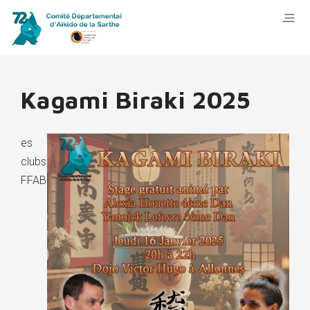
Kagami Biraki 2025
es
clubs
FFAB