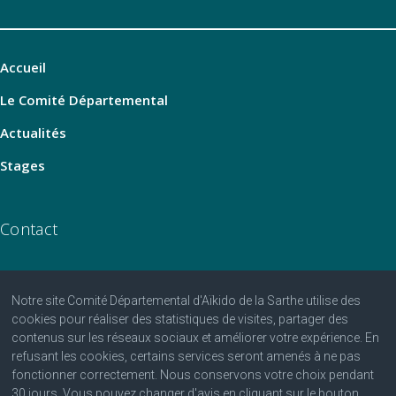
Accueil
Le Comité Départemental
Actualités
Stages
Contact
Notre site Comité Départemental d'Aïkido de la Sarthe utilise des
06 07 25 25 81
cookies pour réaliser des statistiques de visites, partager des
contenus sur les réseaux sociaux et améliorer votre expérience. En
contact@aikido-sarthe.fr
refusant les cookies, certains services seront amenés à ne pas
Fédération Française d'Aïkido et de Budo
fonctionner correctement. Nous conservons votre choix pendant
30 jours. Vous pouvez changer d'avis en cliquant sur le bouton